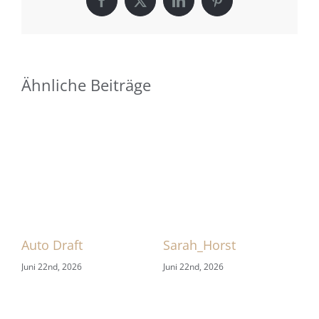
Facebook
X
LinkedIn
Pinterest
Ähnliche Beiträge
 1
Auto Draft
Sarah_Horst
Sa
Juni 22nd, 2026
Juni 22nd, 2026
Jun