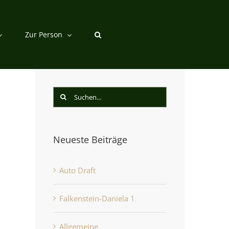
Zur Person
Suche
nach:
Neueste Beiträge
st
Auto Draft
Falkenstein-Daniela 1
Allgemeine