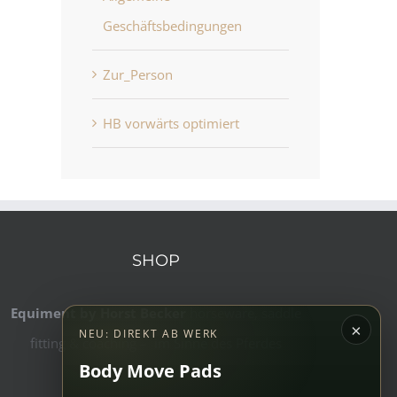
Geschäftsbedingungen
Zur_Person
HB vorwärts optimiert
Sarah draussen
Allgemeine
Juni 22nd, 2026
Geschäftsbedingung
Juni 22nd, 2026
SHOP
Equiment by Horst Becker
horseware, saddle
×
NEU: DIREKT AB WERK
fitting & coaching – im Sinne des Pferdes
Body Move Pads