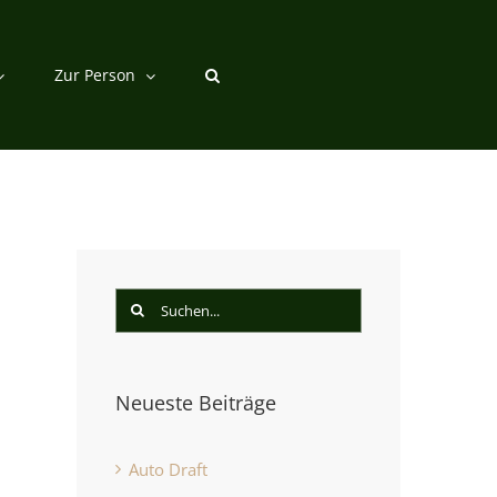
Zur Person
Suche
nach:
Neueste Beiträge
st
Auto Draft