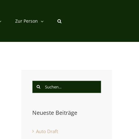
Zur Person
Suche
nach:
Neueste Beiträge
st
Auto Draft