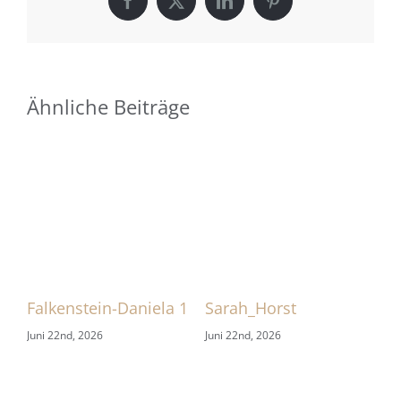
Facebook
X
LinkedIn
Pinterest
Ähnliche Beiträge
Falkenstein-Daniela 1
Sarah_Horst
Sa
Juni 22nd, 2026
Juni 22nd, 2026
Jun
gen