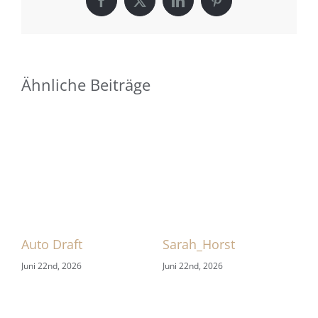
Facebook
X
LinkedIn
Pinterest
Ähnliche Beiträge
 1
Auto Draft
Sarah_Horst
Sa
Juni 22nd, 2026
Juni 22nd, 2026
Jun