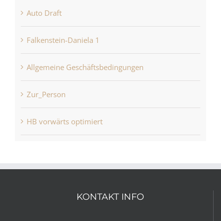
Falkenstein-Daniela 1
Allgemeine Geschäftsbedingungen
Zur_Person
HB vorwärts optimiert
KONTAKT INFO
Handy:
Horst Becker ​+49 170 272 65 10​
E-Mail:
info@horstbecker.com