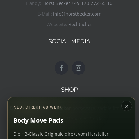
Webseite:
Rechtliches
SOCIAL MEDIA
SHOP
Equiment by Horst Becker
horseware, saddle fitting &
coaching – im Sinne des Pferdes
×
NEU: DIREKT AB WERK
Body Move Pads
Die HB-Classic Originale direkt vom Hersteller
© Copyright 2019 -
2026 | Website Design by
fourelse ag
| All