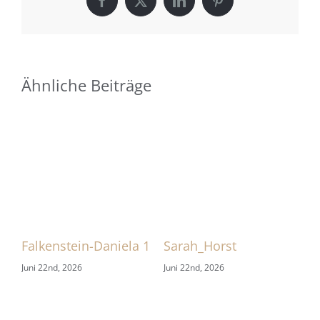
Facebook
X
LinkedIn
Pinterest
Ähnliche Beiträge
Falkenstein-Daniela 1
Sarah_Horst
Sa
Juni 22nd, 2026
Juni 22nd, 2026
Jun
gen