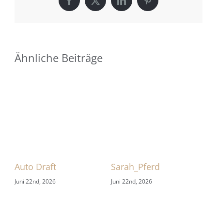
Facebook
X
LinkedIn
Pinterest
Ähnliche Beiträge
 1
Auto Draft
Sarah_Pferd
HB
Juni 22nd, 2026
Juni 22nd, 2026
Jun