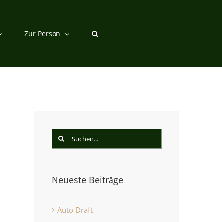
Zur Person
Suche
nach:
Neueste Beiträge
st
Auto Draft