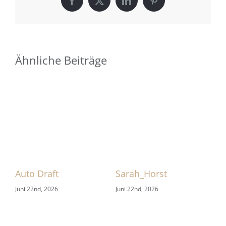
Facebook
X
LinkedIn
Pinterest
Ähnliche Beiträge
 1
Auto Draft
Sarah_Horst
Sa
Juni 22nd, 2026
Juni 22nd, 2026
Jun