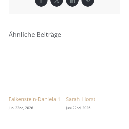
Facebook
X
LinkedIn
Pinterest
Ähnliche Beiträge
Falkenstein-Daniela 1
Sarah_Horst
Sa
Juni 22nd, 2026
Juni 22nd, 2026
Jun
gen