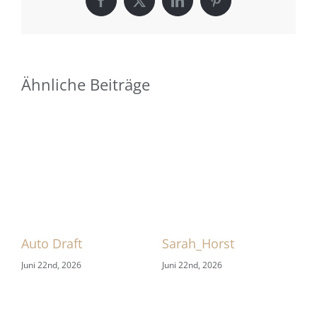
Facebook
X
LinkedIn
Pinterest
Ähnliche Beiträge
 1
Auto Draft
Sarah_Horst
Sa
Juni 22nd, 2026
Juni 22nd, 2026
Jun