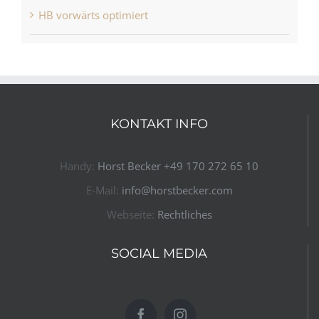
HB vorwärts optimiert
KONTAKT INFO
Handy:
Horst Becker ​+49 170 272 65 10​
E-Mail:
info@horstbecker.com
Webseite:
Rechtliches
SOCIAL MEDIA