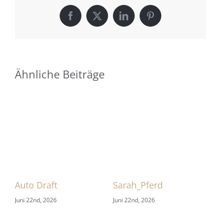
Facebook
X
LinkedIn
Pinterest
Ähnliche Beiträge
 1
Auto Draft
Sarah_Pferd
HB
Juni 22nd, 2026
Juni 22nd, 2026
Jun