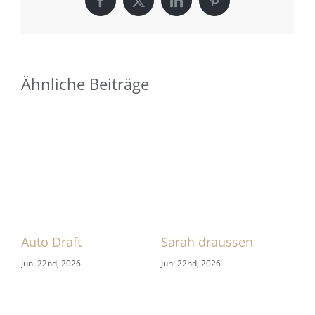
Facebook
X
LinkedIn
Pinterest
Ähnliche Beiträge
 1
Auto Draft
Sarah draussen
Sa
Juni 22nd, 2026
Juni 22nd, 2026
Jun