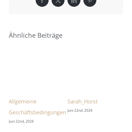
Facebook
X
LinkedIn
Pinterest
Ähnliche Beiträge
Allgemeine
Sarah_Horst
Sa
Juni 22nd, 2026
Jun
Geschäftsbedingungen
Juni 22nd, 2026