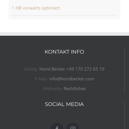
HB vorwärts optimiert
KONTAKT INFO
Handy:
Horst Becker ​+49 170 272 65 10​
E-Mail:
info@horstbecker.com
Webseite:
Rechtliches
SOCIAL MEDIA