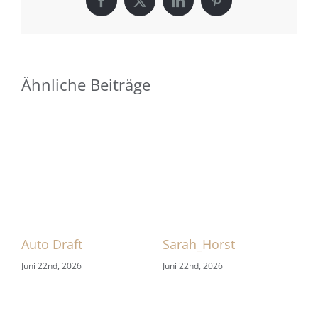
Facebook
X
LinkedIn
Pinterest
Ähnliche Beiträge
 1
Auto Draft
Sarah_Horst
Sa
Juni 22nd, 2026
Juni 22nd, 2026
Jun