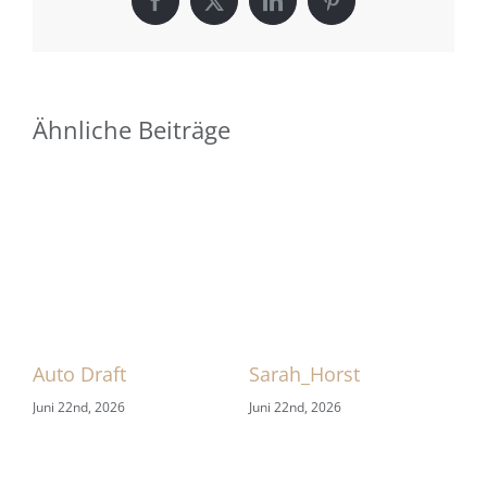
Facebook
X
LinkedIn
Pinterest
Ähnliche Beiträge
 1
Auto Draft
Sarah_Horst
Sa
Juni 22nd, 2026
Juni 22nd, 2026
Jun