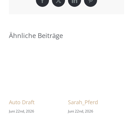
Facebook
X
LinkedIn
Pinterest
Ähnliche Beiträge
 1
Auto Draft
Sarah_Pferd
HB
Juni 22nd, 2026
Juni 22nd, 2026
Jun