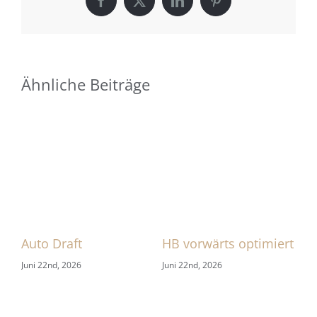
Facebook
X
LinkedIn
Pinterest
Ähnliche Beiträge
 1
Auto Draft
HB vorwärts optimiert
Zu
Juni 22nd, 2026
Juni 22nd, 2026
Jun