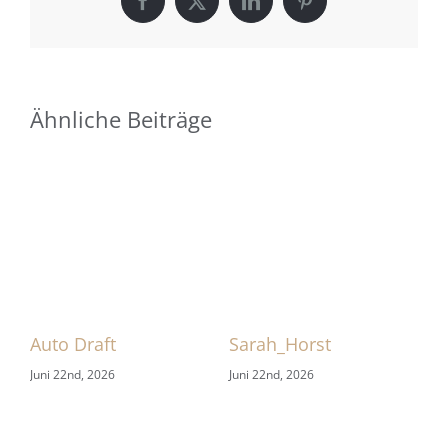
Facebook
X
LinkedIn
Pinterest
Ähnliche Beiträge
 1
Auto Draft
Sarah_Horst
Sa
Juni 22nd, 2026
Juni 22nd, 2026
Jun