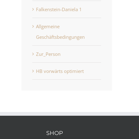
Falkenstein-Daniela 1
Allgemeine
Geschäftsbedingungen
Zur_Person
HB vorwärts optimiert
Zur_Person
Allgemeine
Juni 22nd, 2026
Geschäftsbedingung
Juni 22nd, 2026
SHOP