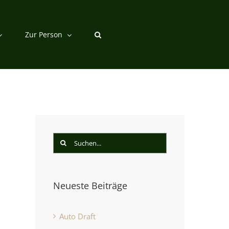
Zur Person
Suche
nach:
Neueste Beiträge
st
Auto Draft