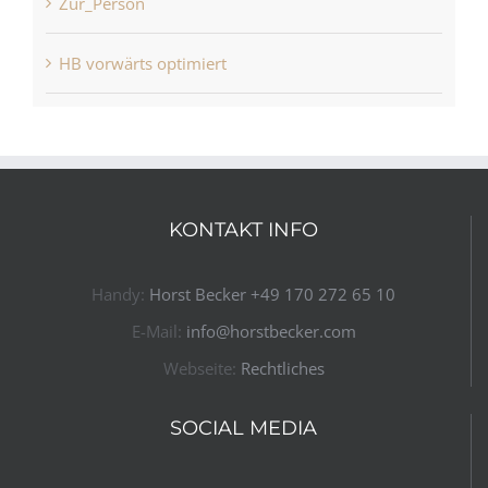
Zur_Person
HB vorwärts optimiert
KONTAKT INFO
Handy:
Horst Becker ​+49 170 272 65 10​
E-Mail:
info@horstbecker.com
Webseite:
Rechtliches
SOCIAL MEDIA