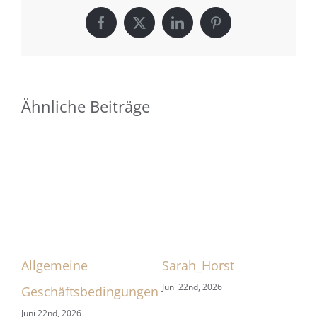
Facebook
X
LinkedIn
Pinterest
Ähnliche Beiträge
Allgemeine
Sarah_Horst
Sa
Juni 22nd, 2026
Jun
Geschäftsbedingungen
Juni 22nd, 2026