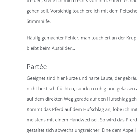
treiben, stelle ich mich rechts von ihm, sofern es n
gehen soll. Vorsichtig touchiere ich mit dem Peitsc
Stimmhilfe.
Häufig gemachter Fehler, man touchiert an der Krupp
bleibt beim Ausbilder…
Partée
Geeignet sind hier kurze und harte Laute, der gebräuc
nicht hektisch flüchten, sondern ruhig und gelassen 
auf dem direkten Weg gerade auf den Hufschlag geht 
Kommt das Pferd auf dem Hufschlag an, lobe ich mi
meistens mit einem Handwechsel. So wird das Pferd 
gestaltet sich abwechslungsreicher. Eine dem Appel