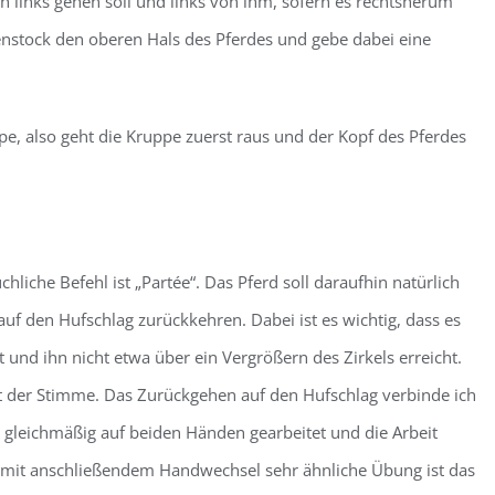
ach links gehen soll und links von ihm, sofern es rechtsherum
henstock den oberen Hals des Pferdes und gebe dabei eine
e, also geht die Kruppe zuerst raus und der Kopf des Pferdes
hliche Befehl ist „Partée“. Das Pferd soll daraufhin natürlich
auf den Hufschlag zurückkehren. Dabei ist es wichtig, dass es
und ihn nicht etwa über ein Vergrößern des Zirkels erreicht.
t der Stimme. Das Zurückgehen auf den Hufschlag verbinde ich
gleichmäßig auf beiden Händen gearbeitet und die Arbeit
l mit anschließendem Handwechsel sehr ähnliche Übung ist das