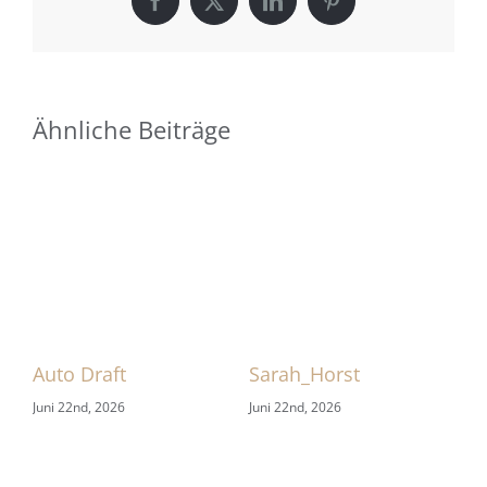
Facebook
X
LinkedIn
Pinterest
Ähnliche Beiträge
 1
Auto Draft
Sarah_Horst
Sa
Juni 22nd, 2026
Juni 22nd, 2026
Jun