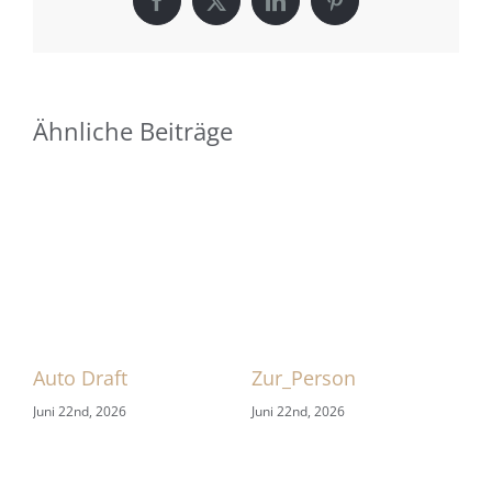
Facebook
X
LinkedIn
Pinterest
Ähnliche Beiträge
 1
Auto Draft
Zur_Person
Sa
Juni 22nd, 2026
Juni 22nd, 2026
Jun