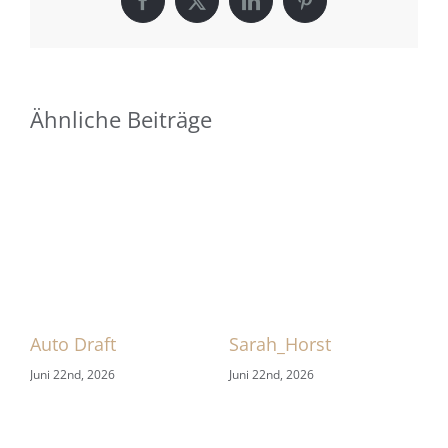
Facebook
X
LinkedIn
Pinterest
Ähnliche Beiträge
 1
Auto Draft
Sarah_Horst
Sa
Juni 22nd, 2026
Juni 22nd, 2026
Jun