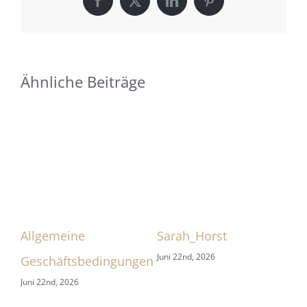
Facebook
X
LinkedIn
Pinterest
Ähnliche Beiträge
Allgemeine
Sarah_Horst
Sa
Juni 22nd, 2026
Jun
Geschäftsbedingungen
Juni 22nd, 2026