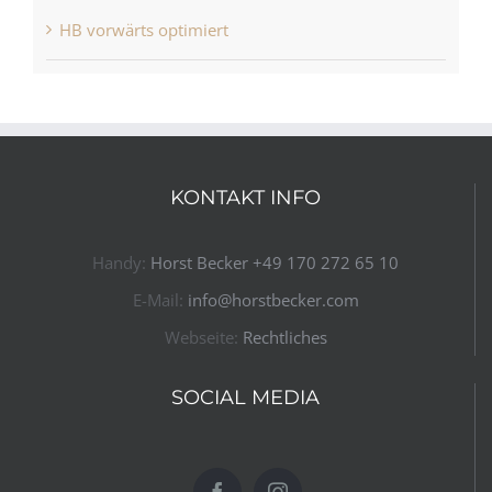
HB vorwärts optimiert
KONTAKT INFO
Handy:
Horst Becker ​+49 170 272 65 10​
E-Mail:
info@horstbecker.com
Webseite:
Rechtliches
SOCIAL MEDIA