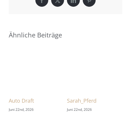
Facebook
X
LinkedIn
Pinterest
Ähnliche Beiträge
 1
Auto Draft
Sarah_Pferd
HB
Juni 22nd, 2026
Juni 22nd, 2026
Jun