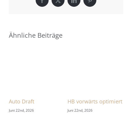
Facebook
X
LinkedIn
Pinterest
Ähnliche Beiträge
 1
Auto Draft
HB vorwärts optimiert
Zu
Juni 22nd, 2026
Juni 22nd, 2026
Jun