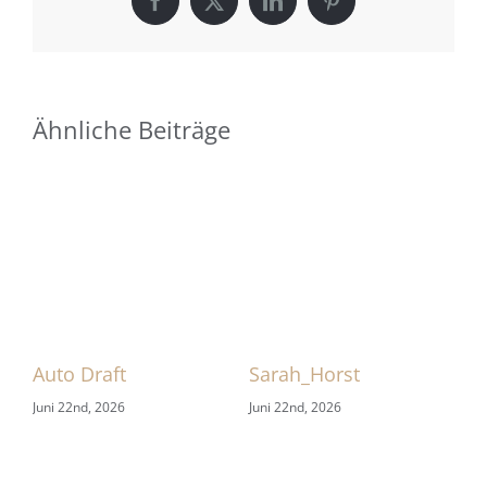
Facebook
X
LinkedIn
Pinterest
Ähnliche Beiträge
 1
Auto Draft
Sarah_Horst
Sa
Juni 22nd, 2026
Juni 22nd, 2026
Jun