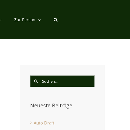
Zur Person
Suche
nach:
Neueste Beiträge
st
Auto Draft