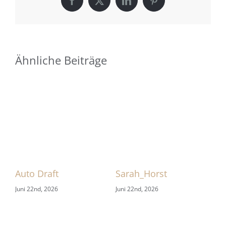
Facebook
X
LinkedIn
Pinterest
Ähnliche Beiträge
 1
Auto Draft
Sarah_Horst
Sa
Juni 22nd, 2026
Juni 22nd, 2026
Jun