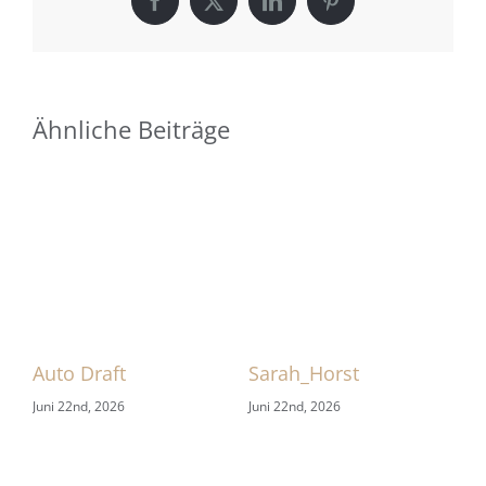
Facebook
X
LinkedIn
Pinterest
Ähnliche Beiträge
 1
Auto Draft
Sarah_Horst
Sa
Juni 22nd, 2026
Juni 22nd, 2026
Jun