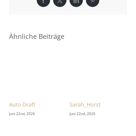
Facebook
X
LinkedIn
Pinterest
Ähnliche Beiträge
 1
Auto Draft
Sarah_Horst
Sa
Juni 22nd, 2026
Juni 22nd, 2026
Jun